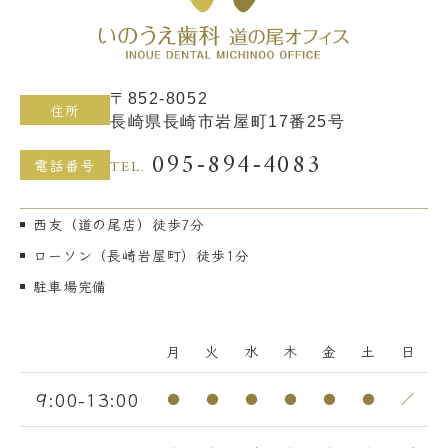
〒852-8052
住所
長崎県長崎市岩屋町17番25号
095-894-4083
TEL.
電話番号
西友（道の尾店）徒歩7分
ローソン（長崎岩屋町）徒歩1分
駐車場完備
月
火
水
木
金
土
日
9:00-13:00
●
●
●
●
●
●
／