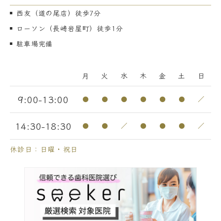
西友（道の尾店）徒歩7分
ローソン（長崎岩屋町）徒歩1分
駐車場完備
月
火
水
木
金
土
日
9:00-13:00
●
●
●
●
●
●
／
14:30-18:30
●
●
／
●
●
●
／
休診日：日曜・祝日