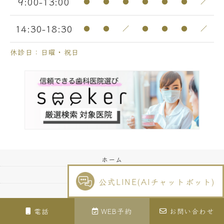
9:00-13:00
●
●
●
●
●
●
／
14:30-18:30
●
●
／
●
●
●
／
休診日：日曜・祝日
ホーム
医師紹介
公式LINE(AIチャットボット)
医院案内
診療案内
電話
WEB予約
お問い合わせ