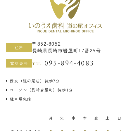
〒852-8052
住所
長崎県長崎市岩屋町17番25号
095-894-4083
TEL.
電話番号
西友（道の尾店）徒歩7分
ローソン（長崎岩屋町）徒歩1分
駐車場完備
月
火
水
木
金
土
日