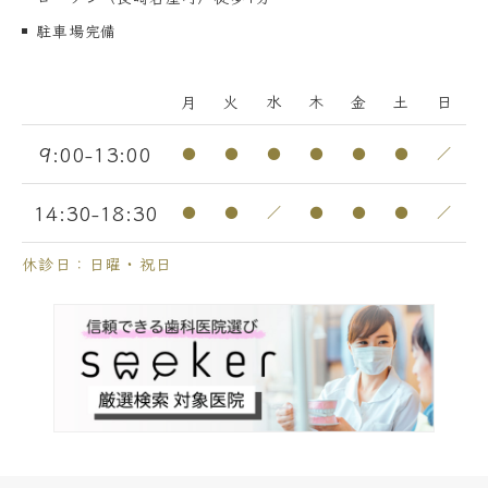
駐車場完備
月
火
水
木
金
土
日
9:00-13:00
●
●
●
●
●
●
／
14:30-18:30
●
●
／
●
●
●
／
休診日：日曜・祝日